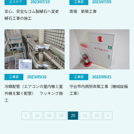
2023/07/19
2023/07/05
エスケア
工事部
安心、安全なゴム製縁石へ変更
斎場 新築工事
縁石工事の施工
2023/05/10
2022/09/21
工事部
工事部
冷媒配管（エアコンの室内機と室
守谷市内病院改築工事（機械設備
外機を繋ぐ配管） ラッキング施
工事）
工
<
10
18
19
20
21
22
>