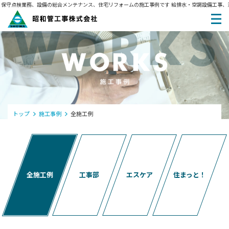
守点検業務、設備の総合メンテナンス、住宅リフォームの施工事例です
給排水・空調設備工事、浄
トップ
施工事例
全施工例
全施工例
工事部
エスケア
住まっと！