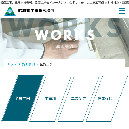
備工事、保守点検業務、設備の総合メンテナンス、住宅リフォームの施工事例です
給排水・空調設
トップ
施工事例
全施工例
全施工例
工事部
エスケア
住まっと！