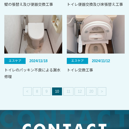
壁の張替え及び便器交換工事
トイレ便器交換及び床張替え工事
2024/11/18
2024/11/12
エスケア
エスケア
トイレのパッキン不良による漏水
トイレ交換工事
修理
<
8
9
10
11
12
20
>