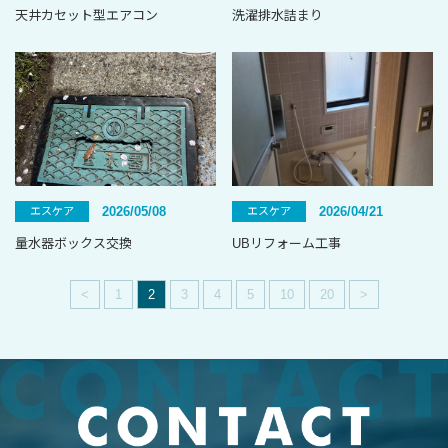
天井カセット型エアコン
洗濯排水詰まり
2026/05/08
2026/04/21
エスケア
エスケア
量水器ボックス交換
UBリフォーム工事
<
1
2
3
4
5
10
20
>