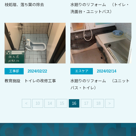
枝処理、落ち葉の除去
水廻りのリフォーム （トイレ・
洗面台・ユニットバス）
2024/02/22
2024/02/14
工事部
エスケア
教育施設 トイレの改修工事
水廻りのリフォーム （ユニット
バス・トイレ）
<
10
14
15
16
17
18
>