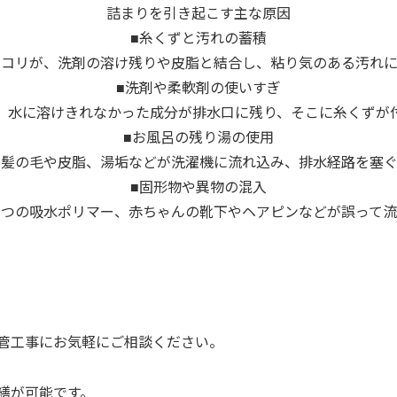
詰まりを引き起こす主な原因
■糸くずと汚れの蓄積
ホコリが、洗剤の溶け残りや皮脂と結合し、粘り気のある汚れに
■洗剤や柔軟剤の使いすぎ
、水に溶けきれなかった成分が排水口に残り、そこに糸くずが
■お風呂の残り湯の使用
る髪の毛や皮脂、湯垢などが洗濯機に流れ込み、排水経路を塞ぐ
■固形物や異物の混入
むつの吸水ポリマー、赤ちゃんの靴下やヘアピンなどが誤って流
管工事にお気軽にご相談ください。
繕が可能です。