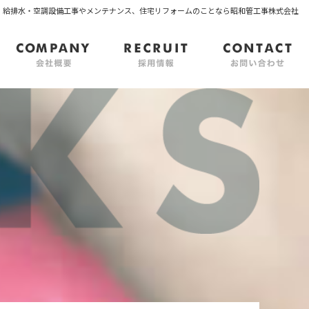
 | 給排水・空調設備工事やメンテナンス、住宅リフォームのことなら昭和管工事株式会社