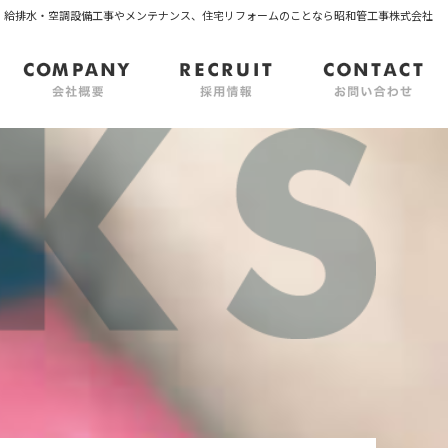
 | 給排水・空調設備工事やメンテナンス、住宅リフォームのことなら昭和管工事株式会社